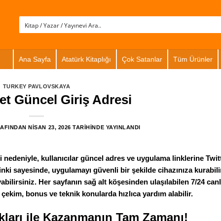
Ana Sayfa
Atatürk Kitaplığı
Çok Satanlar
Tüm Ürünler
TURKEY PAVLOVSKAYA
t Güncel Giriş Adresi
AFINDAN
NISAN 23, 2026
TARIHINDE YAYINLANDI
i nedeniyle, kullanıcılar güncel adres ve uygulama linklerine Twit
inki sayesinde, uygulamayı güvenli bir şekilde cihazınıza kurabili
bilirsiniz. Her sayfanın sağ alt köşesinden ulaşılabilen 7/24 canl
 çekim, bonus ve teknik konularda hızlıca yardım alabilir.
kları ile Kazanmanın Tam Zamanı!