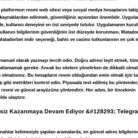
 platformun resmi web sitesi veya sosyal medya hesaplarını taki
mi kaynaklardan edinmek, güvenliğiniz açısından önemlidir. Uygul
yle, kullanıcı deneyimi en üst seviyede tutulur. Uygulamanın kur
ullanıcı bilgilerinin güvenliğinin üst düzeyde korunması, Matador
 Matadorbet indir seçeneği, bahis ve casino tutkunlarının en çok t
anuel olarak yazmayı tercih edin. Doğru adresi teyit etmek, tüm
 atlamamak gerekir. Ancak bu sitelere yönelirken de dikkatli olmal
n olmalısınız. Bu hesapların resmi olduğundan emin olmak için ta
ığı gibi metrikleri kontrol edin. Piyasada test edilmiş bu yöntemler,
resmi ve güncel arayüzüne yönlendirir. Her adım, bir öncekinin
de ulaştırır.
retsiz Kazanmaya Devam Ediyor &#128293; Telegr
ahtar kelimesiyle yapılan aramalarda, en güncel adres bilgilerin