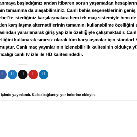
lanmaya başladığınız andan itibaren sorun yaşamadan hesapların
ın tamamına da ulaşabilirsiniz. Canlı bahis seçeneklerinin geniş 
bet’te istediğiniz karşılaşmalara hem tek maç sistemiyle hem de
en karşılaşma alternatiflerinin tamamını kullanabilme özelliğini
asından yararlanarak giriş yap izle özelliğiyle çalışmaktadır. Canl
lliğini kullanarak sınırsız olarak tüm karşılaşmalar için standart
tur. Canlı maç yayınlarının izlenebilirlik kalitesinin oldukça y
lığı canlı tv izle ile HD kalitesindedir.
içinde yayınlandı.
Kalıcı bağlantıyı
yer imlerine ekleyin.