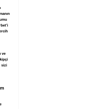
p
amanın
ulumu
bet’i
ercih
ı ve
kipçi
 sizi
am
e