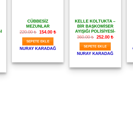
CÜBBESİZ
KELLE KOLTUKTA –
MEZUNLAR
BIR BAŞKOMISER
I
AYIŞIĞI POLISIYESI-
Orijinal
Şu
220.00
₺
154.00
₺
fiyat:
andaki
Orijinal
Şu
360.00
₺
252.00
₺
220.00 ₺.
fiyat:
fiyat:
andaki
Şu
SEPETE EKLE
154.00 ₺.
360.00 ₺.
fiyat:
andaki
SEPETE EKLE
252.00 ₺.
NURAY KARADAĞ
fiyat:
210.00 ₺.
NURAY KARADAĞ