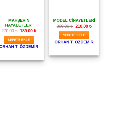
MAHŞERİN
MODEL CINAYETLERI
HAYALETLERİ
Orijinal
Şu
300.00
₺
210.00
₺
fiyat:
andaki
Orijinal
Şu
270.00
₺
189.00
₺
300.00 ₺.
fiyat:
fiyat:
andaki
SEPETE EKLE
210.00 ₺.
270.00 ₺.
fiyat:
SEPETE EKLE
189.00 ₺.
ORHAN T. ÖZDEMIR
ORHAN T. ÖZDEMIR