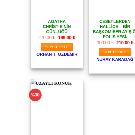
AGATHA
CESETLERDEN
CHRİSTİE’NİN
HALLİCE – BIR
GÜNLÜĞÜ
BAŞKOMISER AYIŞIĞ
POLISIYESI-
Orijinal
Şu
270.00
₺
189.00
₺
fiyat:
andaki
Orijinal
300.00
₺
210.00
₺
270.00 ₺.
fiyat:
fiyat:
SEPETE EKLE
189.00 ₺.
300.00 ₺.
SEPETE EKLE
ORHAN T. ÖZDEMIR
NURAY KARADAĞ
%30