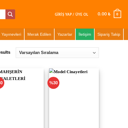
0.00
₺
0
GIRIŞ YAP / ÜYE OL
Yayınevleri
Merak Edilen
Yazarlar
İletişim
Sipariş Takip
esults
0
%30