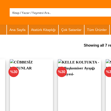
Ana Sayfa
Atatürk Kitaplığı
Çok Satanlar
Tüm Ürünler
Showing all 7 r
%30
%30
%3