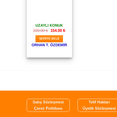
UZAYLI KONUK
Orijinal
Şu
220.00
₺
154.00
₺
fiyat:
andaki
220.00 ₺.
fiyat:
SEPETE EKLE
154.00 ₺.
ORHAN T. ÖZDEMIR
Satış Sözleşmesi
Telif Hakları
Çerez Politikası
Üyelik Sözleşmesi